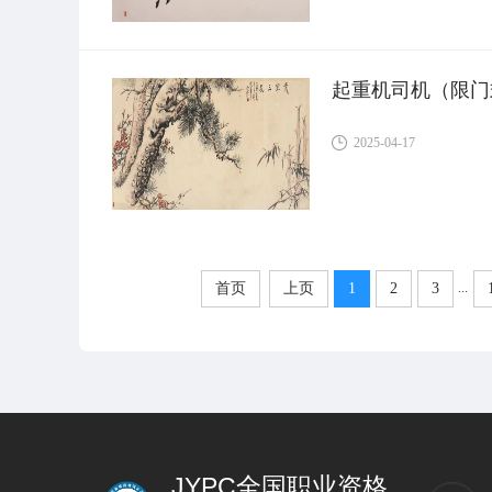
起重机司机（限门
2025-04-17
...
首页
上页
1
2
3
JYPC全国职业资格