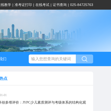
在线教学
|
准考证打印
|
在线考试
|
证书查询
|
025-84725763
我们
热点
01-01
科创多维评价：JYPC少儿素质测评与考级体系的结构化观