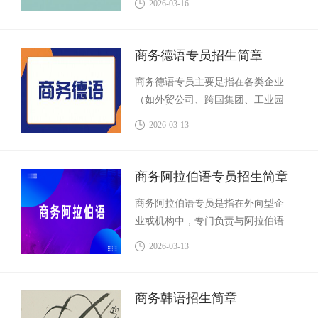
2026-03-16
包括俄罗斯及独联体成员国）相关
商业活动的专业人员。
商务德语专员招生简章
商务德语专员主要是指在各类企业
（如外贸公司、跨国集团、工业园
区、制造业企业等）中，运用德语
2026-03-13
语言能力，负责与德语区国家及地
区的客户、供应商进行业务沟通与
协调的专业人员。他们不仅是语言
商务阿拉伯语专员招生简章
翻译者，更是商务流程的参与者和
商务阿拉伯语专员是指在外向型企
推动者，工作贯穿于客户开发、订
业或机构中，专门负责与阿拉伯语
单跟进、供应链管理、售后服务等
国家及地区相关的国际商务活动的
全流程中。
2026-03-13
专业人员。他们不仅仅是翻译，更
是业务的推动者，需要运用专业的
阿拉伯语知识，协助企业在目标市
商务韩语招生简章
场进行业务拓展、客户关系管理、