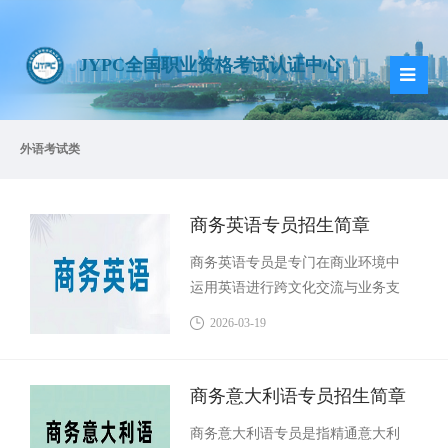
JYPC全国职业资格考试认证中心
外语考试类
商务英语专员招生简章
商务英语专员是专门在商业环境中
运用英语进行跨文化交流与业务支
持的复合型人才。这一职业的核心
2026-03-19
在于将语言能力与商务实践相结
合，从业者通常负责国际客户的沟
通联络、外贸函电的处理、商务文
商务意大利语专员招生简章
档的翻译与撰写，以及协助参与涉
商务意大利语专员是指精通意大利
外商务谈判和会展活动。