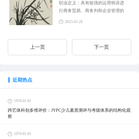
职业定义：具有较强的运用韩语进
商务谈判及项目落地。
行商务贸易、商务判和企业管理的
综合能力，适应现代各类经贸活动
2023-03-28
要求的高级技术应用性专门人才。
从事的主要工作包括：在商贸领域
较熟练地运用韩语听、说、读、译
上一页
下一页
的能力，具有商务、财务与管理。
近期热点
1970-01-01
跨艺体科创多维评价：JYPC少儿素质测评与考级体系的结构化观
察
1970-01-01