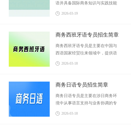
语并具备国际商务知识与实践技能
的专业人才，其核心职责是在中意
2026-03-19
企业间的贸易往来、项目合作与品
牌沟通中，承担语言转换、文化协
调与业务推进的多重角色。
商务西班牙语专员招生简章
商务西班牙语专员是主要在中国与
西语国家经贸往来领域中，提供语
言服务与业务支持的复合型专业人
2026-03-18
员。其核心工作通常涵盖商务信函
与合同文件的笔译、商务洽谈与会
议的口译，以及协助处理海外市场
商务日语专员招生简章
开发、客户关系维护和进出口跟单
商务日语专员是主要在涉日商务环
等事务。
境中从事语言支持与业务协调的专
业人员，其核心职责通常涉及中日
2026-03-18
文资料与合同的笔译、商务会谈及
会议的口译，以及协助处理往来邮