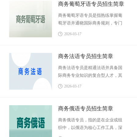
件和客户沟通。
商务葡萄牙语专员招生简章
商务葡萄牙语专员是指熟练掌握葡
萄牙语并通晓国际商务规则，专门
服务于中国与葡语国家及地区之间
2026-03-17
经贸往来的复合型专业人才。其核
心职责不仅是提供精准的语言翻译
支持，更在于运用语言优势搭建跨
商务法语专员招生简章
文化沟通桥梁，深度参与海外市场
商务法语专员是精通法语并具备国
开发、商务谈判、合同审核、客户
际商务专业知识的复合型人才，其
关系维护及项目落地执行等环节。
核心职业定义在于为企业或机构在
2026-03-17
法语区及全球市场的商务活动中，
提供精准的语言转换、跨文化沟通
与商业事务支持。
商务俄语专员招生简章
商务俄语专员，指的是在企业或组
织中，以俄语为核心工作工具，深
度参与并支持与俄语区国家（主要