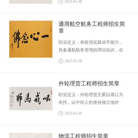
2023-03-30
处理等功能有机结合，是物品从供
应地向接受地实体流动的计划、实
施与控制的过程。铁道物流师是具
通用航空航务工程师招生简
有铁道运输专业知识、能力、技
章
术，既能理论联系实际，又富有创
职业定义：有较强实践动手能力，
新意识和踏实的工作作风及铁道应
具备通航航务管理的理论知识，在
用型专业技术人才。
通航航务，客包保障，应急救援等
2023-03-30
方面获得基本训练，是能在生产一
线从事通航航务管理工作的高等工
程技术应用性人才。
外轮理货工程师招生简章
职业定义：外轮理货主要以港口为
依托，以中间人的身份独立地对
承、托双方交接的数字和状况，作
2023-03-30
出实事求是的判断和确认，并出具
具有法律效力的理货证明，据以划
分承、托双方的责任。外轮理货工
物流工程师招生简章