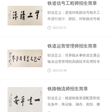
修等实践技能；具有良好职业道德
铁道信号工程师招生简章
和职业生涯发展基础，具备较强岗
职业定义：是指对铁路信号相关工
位实践能力及新技术学习应用能力
作进行设计、跟踪、对铁路信号相
的高端技能型专门人才。
关工作的质量进行监督，对铁路信
2023-03-31
号的相关设备进行调试、维护的工
程技术人才。
铁道运营管理师招生简章
职业定义：培养能从事铁道交通运
输业运营管理的高级技术应用性专
门人才。从事的主要工作包括：铁
2023-03-30
道运输经营组织与管理。
铁路物流师招生简章
职业定义：根据铁路资源配置和优
化条件，将运输、储存、装卸、搬
运、包装、流通加工、配送、信息