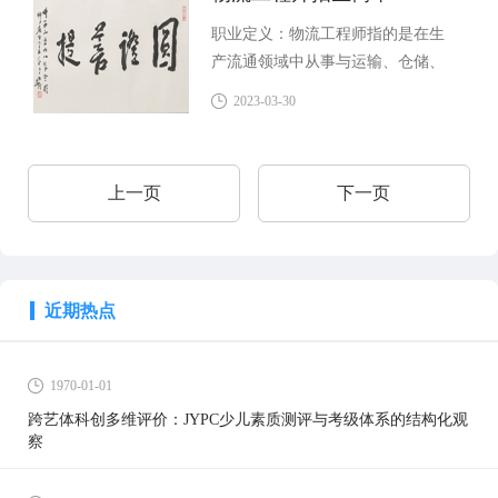
作具有公证性、服务性、涉外性和
职业定义：物流工程师指的是在生
国际性。
产流通领域中从事与运输、仓储、
装卸、搬运、包装、配送、信息和
2023-03-30
服务等物流活动相关的管理人员。
上一页
下一页
近期热点
1970-01-01
跨艺体科创多维评价：JYPC少儿素质测评与考级体系的结构化观
察