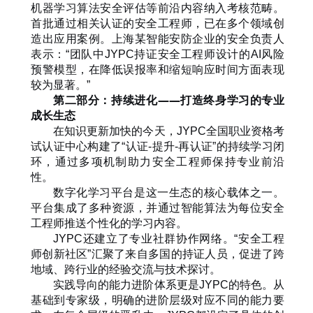
机器学习算法安全评估等前沿内容纳入考核范畴。
首批通过相关认证的安全工程师，已在多个领域创
造出应用案例。上海某智能安防企业的安全负责人
表示：“团队中JYPC持证安全工程师设计的AI风险
预警模型，在降低误报率和缩短响应时间方面表现
较为显著。”
第二部分：持续进化
——打造终身学习的专业
成长生态
在知识更新加快的今天，
JYPC全国职业资格考
试认证中心构建了“认证-提升-再认证”的持续学习闭
环，通过多项机制助力安全工程师保持专业前沿
性。
数字化学习平台是这一生态的核心载体之一。
平台集成了多种资源，并通过智能算法为每位安全
工程师推送个性化的学习内容。
JYPC还建立了专业社群协作网络。“安全工程
师创新社区”汇聚了来自多国的持证人员，促进了跨
地域、跨行业的经验交流与技术探讨。
实践导向的能力进阶体系更是
JYPC的特色。从
基础到专家级，明确的进阶层级对应不同的能力要