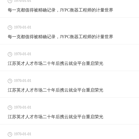
1970-01-01
每一克都值得被精确记录，JYPC衡器工程师的计量世界
1970-01-01
每一克都值得被精确记录，JYPC衡器工程师的计量世界
1970-01-01
江苏英才人才市场二十年后携云就业平台重启荣光
1970-01-01
江苏英才人才市场二十年后携云就业平台重启荣光
1970-01-01
江苏英才人才市场二十年后携云就业平台重启荣光
1970-01-01