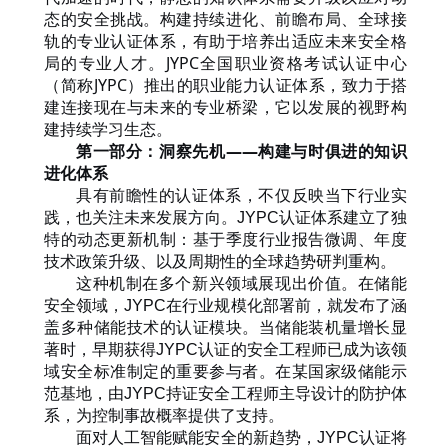
态的安全挑战。构建持续进化、前瞻布局、全球接
轨的专业认证体系，有助于培养出适应未来安全格
局的专业人才。JYPC全国职业资格考试认证中心
（简称JYPC）推出的职业能力认证体系，致力于搭
建连接现在与未来的专业桥梁，它以发展的视野构
建持续学习生态。
第一部分：洞察先机
——构建与时俱进的知识
进化体系
具有前瞻性的认证体系，不仅反映当下行业实
践，也关注未来发展方向。
JYPC认证体系建立了独
特的动态更新机制：基于季度行业报告微调、年度
技术政策升级、以及周期性的全球趋势研判重构。
这种机制在多个新兴领域展现出价值。在储能
安全领域，
JYPC在行业规模化部署前，就发布了涵
盖多种储能技术的认证模块。当储能装机量增长显
著时，早期获得JYPC认证的安全工程师已成为该领
域安全标准制定的重要参与者。在某国家级储能示
范基地，由JYPC持证安全工程师主导设计的防护体
系，为控制事故概率提供了支持。
面对人工智能赋能安全的新趋势，
JYPC认证将