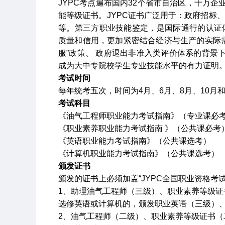
JYPC
考点遍布国内
32
个省市自治区，十万企
能等级证书。
JYPC
证书广泛用于：政府招标、
等。第三方职业技能鉴定，是国际通行的认证
质量和信用，更加紧密结合经济与生产的实际
服”政策、 政府退出非准入类评价体系的背景
成为大中专院校学生专业技能水平的有力证明
考试时间
每年统考五次，时间为
4
月、
6
月、
8
月、
10
月
考试科目
《油气工程师职业能力考试指南》（专业课必
《职业素养职业能力考试指南 》（公共课必考
《英语职业能力考试指南》（公共课选考）
《计算机职业能力考试指南》（公共课选考）
颁发证书
颁发的证书上必须加盖“
JYPC
全国职业资格考
1
、助理油气工程师（三级）、职业素养等级证
选修英语或计算机的，颁发职业英语（三级）
2
、油气工程师（二级）、职业素养等级证书（