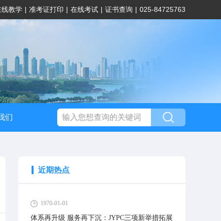
在线教学
|
准考证打印
|
在线考试
|
证书查询
|
025-84725763
我们
近期热点
1970-01-01
体系再升级 服务再下沉：JYPC三项新举措拓展