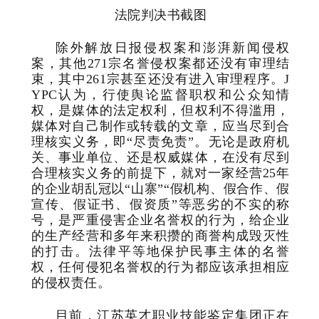
法院判决书截图
除外解放日报侵权案和澎湃新闻侵权
案，其他
271宗名誉侵权案都还没有审理结
束，其中261宗甚至还没有进入审理程序。J
YPC认为，行使舆论监督职权和公众知情
权，是媒体的法定权利，但权利不得滥用，
媒体对自己制作或转载的文章，应当尽到合
理核实义务，即“尽责免责”。无论是政府机
关、事业单位、还是权威媒体，在没有尽到
合
理核实义务的前提下，就对一家经营
25年
的企业胡乱冠以“山寨”“假机构、假合作、假
宣传、假证书、假资质”等恶劣的不实的称
号，是严重侵害企业名誉权的行为，给企业
的生产经营和多年来积攒的商誉构成毁灭性
的打击。法律平等地保护民事主体的名誉
权，任何侵犯名誉权的行为都应该承担相应
的侵权责任。
目前，江苏英才职业技能鉴定集团正在