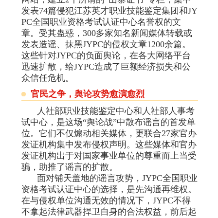
发表74篇侵犯江苏英才职业技能鉴定集团和JY
PC全国职业资格考试认证中心名誉权的文
章。受其蛊惑，300多家知名新闻媒体转载或
发表造谣、抹黑JYPC的侵权文章1200余篇。
这些针对JYPC的负面舆论，在各大网络平台
迅速扩散，给JYPC造成了巨额经济损失和公
众信任危机。
官民之争，舆论攻势愈演愈烈
人社部职业技能鉴定中心和人社部人事考
试中心，是这场“舆论战”中散布谣言的首发单
位。它们不仅煽动相关媒体，更联合27家官办
发证机构集中发布侵权声明。这些媒体和官办
发证机构出于对国家事业单位的尊重而上当受
骗，助推了谣言的扩散。
面对铺天盖地的谣言攻势，JYPC全国职业
资格考试认证中心的选择，是先沟通再维权。
在与侵权单位沟通无效的情况下，JYPC不得
不拿起法律武器捍卫自身的合法权益，前后起