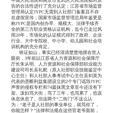
中级人民法院和南京市玄武区人民法院都对原
告的合法性进行了充分认定；江苏省市场监督
管理局认定JYPC无需到人社部门备案且不存
在虚假宣传；国家市场监督管理总局年鉴更是
称JYPC是国内创办早、规模大、法律手续齐
全的第三方职业资格认证机构，迄今已走过风
雨20年，市场化的认证模式得到了政府、企业
行业、大中专院校、中小学、幼儿园和社会培
训机构的充分肯定。
铁证如山，事实已经清清楚楚地摆在世人
眼前，3年前
以江苏省人力资源和社会保障厅
厅长朱从明、人力资源和社会保障部职业能力
建设司司长吴礼舵（原人社部职业技能鉴定中
心主任）和人社部人事考试中心主任吴剑英为
代表的垄断利益集团
设立的2个专门诋毁JYPC
声誉的侵权专栏和74篇抹黑文章至今还没有下
架。泼妇骂大街，骂了三年，也骂累了，也该
休息休息了。但这两个“二衙门”不这么认
为：“老子是人社部的事业单位，就骂你了，
你能怎样？”法律和法规在这些官老爷面前，