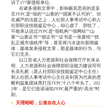
诉了277家侵权单位。
在诸多侵权文章中，影响极其恶劣的是妄
言JYPC是“假的”“山寨的”“国家不认可的”。但
在威严的法庭之上，人社部人事考试中心和人
社部职业技能鉴定中心，却心虚了、胆怯了，
不敢承认说过JYPC是“假机构”“假网站”“山
寨”“山寨证书”“假证书”“证书是一张废纸”“扰
乱正规市场秩序”等，甚至将污水泼向新闻媒
体：媒体发表侵权文章，那是媒体的行为，与
它们无关。
以江苏省人力资源和社会保障厅厅长朱从
明、人力资源和社会保障部职业能力建设司司
长吴礼舵（原人社部职业技能鉴定中心主任）
和人社部人事考试中心主任吴剑英为代表的垄
断利益集团
抹黑打压JYPC十八个年头了。202
2年，是它们造谣诬陷JYPC最严重的“高光”时
刻。
天理昭昭，公道自在人心