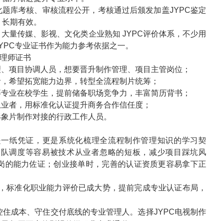
化题库考核、审核流程公开，考核通过后颁发加盖
JYPC
鉴定
，长期有效。
，大量传媒、影视、文化类企业熟知
JYPC
评价体系，不少用
YPC
专业证书作为能力参考依据之一。
理师证书
理、项目协调人员，想要晋升制作管理、项目主管岗位；
者，希望拓宽能力边界，转型全流程制片统筹；
等专业在校学生，提前储备职场竞争力，丰富简历背书；
从业者，用标准化认证提升商务合作信任度；
形象片制作对接的行政工作人员。
是一纸凭证，更是系统化梳理全流程制作管理知识的学习契
团队调度等容易被技术从业者忽略的短板，减少项目踩坑风
岗的能力佐证；创业接单时，完善的认证资质更容易拿下正
，标准化职业能力评价已成大势，提前完成专业认证布局，
住成本、守住交付底线的专业管理人。选择
JYPC
电视制作