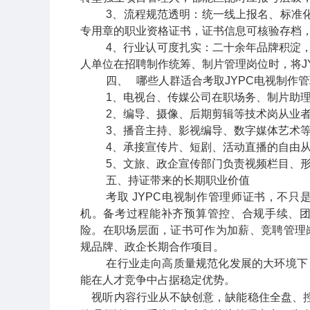
3
、流程规范透明
：统一线上报名、标准
专用章的职业资格证书，证书信息可核验存档
4
、行业认可度扎实
：二十余年品牌积淀
人单位在招聘制作统筹、制片管理岗位时，将
J
四、
哪些人群适合考取
JYPC
电视制作管
1
、电视台、传媒公司在职场务、制片助
2
、编导、摄像、后期剪辑等技术岗从业
3
、播音主持、影视编导、数字媒体艺术
4
、承接宣传片、短剧、活动直播的自由
5
、文旅、政企宣传部门负责视频栏目、
五、持证带来的长期职业价值
考取
JYPC
电视制作管理师证书，不只
机。备考过程能补齐预算管控、合规手续、
险。在职场层面，证书可作为加薪、竞聘管理
规品牌、政企长期合作项目。
在行业走向高质量规范化发展的大环境下
能在人才竞争中占据稳定优势。
视听内容行业从不缺创意，缺能稳住全盘、控