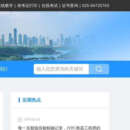
在线教学
|
准考证打印
|
在线考试
|
证书查询
|
025-84725763
我们
近期热点
1970-01-01
每一克都值得被精确记录，JYPC衡器工程师的