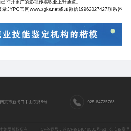
自己打开更广的影视传媒职业上升通道。
登录
JYPC
官网
www.zgks.net
或加微信
19962027427
联系咨
南京市新街口中山东路9号
025-84725763
 江苏英才集团版权所有
ICP备案号：
苏ICP备14048581号-51
公安备案号