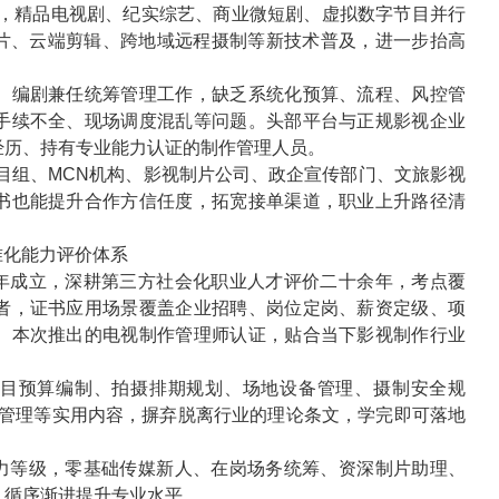
，精品电视剧、纪实综艺、商业微短剧、虚拟数字节目并行
片、云端剪辑、跨地域远程摄制等新技术普及，进一步抬高
、编剧兼任统筹管理工作，缺乏系统化预算、流程、风控管
手续不全、现场调度混乱等问题。头部平台与正规影视企业
经历、持有专业能力认证的制作管理人员。
目组、
MCN
机构、影视制片公司、政企宣传部门、文旅影视
书也能提升合作方信任度，拓宽接单渠道，职业上升路径清
准化能力评价体系
年成立，深耕第三方社会化职业人才评价二十余年，考点覆
者，证书应用场景覆盖企业招聘、岗位定岗、薪资定级、项
。本次推出的电视制作管理师认证，贴合当下影视制作行业
目预算编制、拍摄排期规划、场地设备管理、摄制安全规
管理等实用内容，摒弃脱离行业的理论条文，学完即可落地
力等级，零基础传媒新人、在岗场务统筹、资深制片助理、
，循序渐进提升专业水平。