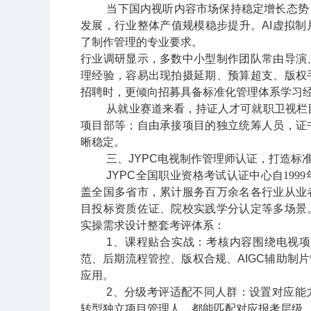
当下国内视听内容市场保持稳定增长态势
发展，行业整体产值规模稳步提升。
AI
虚拟制
了制作管理的专业要求。
行业调研显示，多数中小型制作团队常由导演
理经验，容易出现拍摄延期、预算超支、版权
招聘时，更倾向招募具备标准化管理体系学习
从就业赛道来看，持证人才可就职卫视栏
项目部等；自由承接项目的独立统筹人员，证
晰稳定。
三、
JYPC
电视制作管理师认证，打造标
JYPC
全国职业资格考试认证中心自
1999
盖全国多省市，累计服务百万余名各行业从业
目投标资质佐证、院校实践学分认定等多场景
实操需求设计整套考评体系：
1
、课程贴合实战
：考核内容围绕电视项
范、后期流程管控、版权合规、
AIGC
辅助制片
应用。
2
、分级考评适配不同人群
：设置对应能
转型独立项目管理人，都能匹配对应报考层级