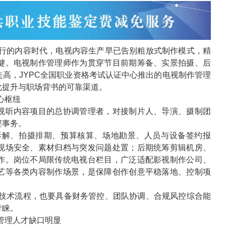
行的内容时代，电视内容生产早已告别粗放式制作模式，精
键。电视制作管理师作为贯穿节目前期筹备、实景拍摄、后
走高，
JYPC
全国职业资格考试认证中心推出的电视制作管理
化提升与职场背书的可靠渠道。
心枢纽
视听内容项目的总协调管理者，对接制片人、导演、摄制团
程事务。
拆解、拍摄排期、预算核算、场地勘景、人员与设备签约报
现场安全、素材归档与突发问题处置；后期统筹剪辑机房、
作。岗位不局限传统电视台栏目，广泛适配影视制作公司、
艺等各类内容制作场景，是保障创作创意平稳落地、控制项
技术流程，也要具备财务管控、团队协调、合规风控综合能
青睐。
管理人才缺口明显