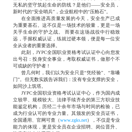
无私的坚守筑起生命的防线？是他们
——安全员，
新时代的“安全哨兵”，企业航程中的“压舱石”。
在全面推进高质量发展的今天，安全生产已成
为重要基石。这不仅是一场技术的较量，更是一场
关乎生命的守护之战。
而要在这场战役中行稳致
远，手握权威认证，练就过硬本领，便是每一位安
全从业者的重要选择。
此刻，
JYPC全国职业资格考试认证中心向您发
出号召：投身安全事业，考取权威证书，做那个不
可或缺的守护者！
曾几何时，我们以为安全只是
“凭经验”、“靠嗓
门”。但无数实践告诉我们：没有专业支撑的安全，
如同沙上筑塔。
JYPC全国职业资格考试认证中心，作为国内成
立较早、规模较大、法律手续齐全的第三方职业技
能鉴定机构，历经二十余年市场与时间的检验，已
成为行业认可的专业力量。其颁发的安全员证书，
全国通用、官网可查（
www.zgks.net
），不仅是专业
能力的体现，更是安全员在企业招聘、岗位晋升、