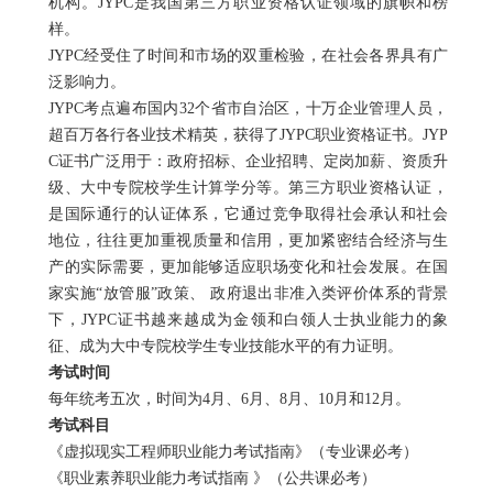
机构。
JYPC
是我国第三方职业资格认证领域的旗帜和榜
样。
JYPC
经受住了时间和市场的双重检验，在社会各界具有广
泛影响力。
JYPC
考点遍布国内
32
个省市自治区，十万企业管理人员，
超百万各行各业技术精英，获得了
JYPC
职业资格证书。
JYP
C
证书广泛用于：政府招标、企业招聘、定岗加薪、资质升
级、大中专院校学生计算学分等。第三方职业资格认证，
是国际通行的认证体系，它通过竞争取得社会承认和社会
地位，往往更加重视质量和信用，更加紧密结合经济与生
产的实际需要，更加能够适应职场变化和社会发展。在国
家实施“放管服”政策、 政府退出非准入类评价体系的背景
下，
JYPC
证书越来越成为金领和白领人士执业能力的象
征、成为大中专院校学生专业技能水平的有力证明。
考试时间
每年统考五次，时间为
4
月、
6
月、
8
月、
10
月和
12
月。
考试科目
《虚拟现实工程师职业能力考试指南》（专业课必考）
《职业素养职业能力考试指南 》（公共课必考）