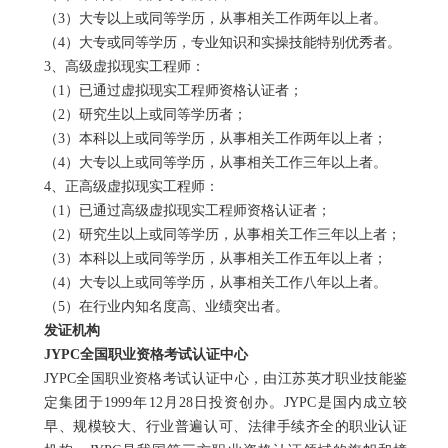
（
3
）大专以上或同等学历，从事相关工作两年以上者。
（
4
）大专或同等学历，专业知识和实操技能特别优秀者。
3
、高级虚拟现实工程师：
（
1
）已通过虚拟现实工程师资格认证者；
（
2
）研究生以上或同等学历者；
（
3
）本科以上或同等学历，从事相关工作两年以上者；
（
4
）大专以上或同等学历，从事相关工作三年以上者。
4
、正高级虚拟现实工程师：
（
1
）已通过高级虚拟现实工程师资格认证者；
（
2
）研究生以上或同等学历，从事相关工作三年以上者；
（
3
）本科以上或同等学历，从事相关工作五年以上者；
（
4
）大专以上或同等学历，从事相关工作八年以上者。
（
5
）在行业内知名度高、业绩突出者。
发证机构
JYPC
全国职业资格考试认证中心
JYPC
全国职业资格考试认证中心，由江苏英才职业技能鉴
定集团于
1999
年
12
月
28
日投资创办。
JYPC
是国内成立较
早、规模较大、行业普遍认可、法律手续齐全的职业认证