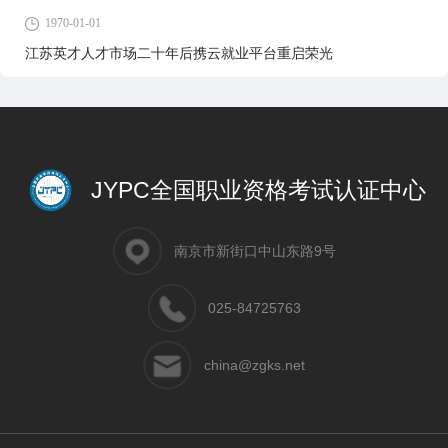
1970-01-01
江苏英才人才市场二十年后携云就业平台重启荣光
JYPC全国职业资格考试认证中心
南京市新街口中山东路9号
025-84725763
china@zgks.net